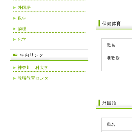
外国語
数学
保健体育
物理
化学
職名
学内リンク
准教授
神奈川工科大学
教職教育センター
外国語
職名