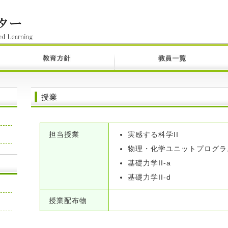
授業
担当授業
実感する科学II
物理・化学ユニットプログラ
基礎力学II-a
基礎力学II-d
授業配布物