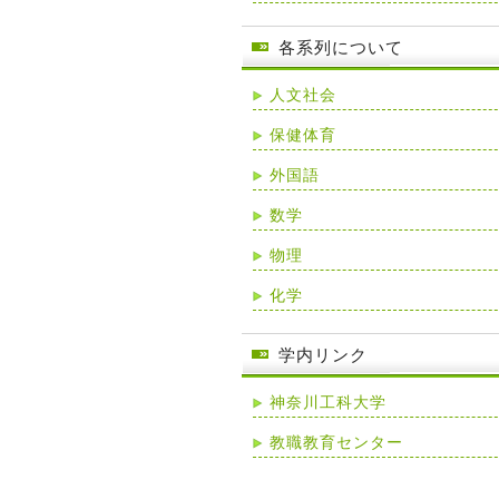
各系列について
人文社会
保健体育
外国語
数学
物理
化学
学内リンク
神奈川工科大学
教職教育センター